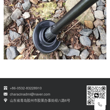
+86-0532-83228910
characinadmi@naver.com
山东省青岛胶州市胶莱办事处经八路6号