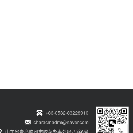
+86-0532-83228910
characinadmi@naver.com
山东省青岛胶州市胶莱办事处经八路6号